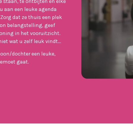
e staan, te ontbijten en elke
k u aan een leuke agenda
Zorg dat ze thuis een plek
on belangstelling, geef
oning in het vooruitzicht.
iet wat u zelf leuk vindt…
oon/dochter een leuke,
egemoet gaat.