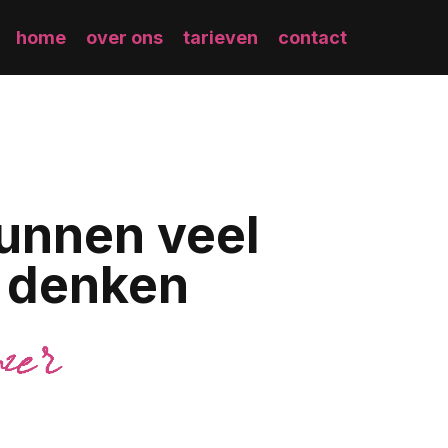
home
over ons
tarieven
contact
unnen veel
 denken