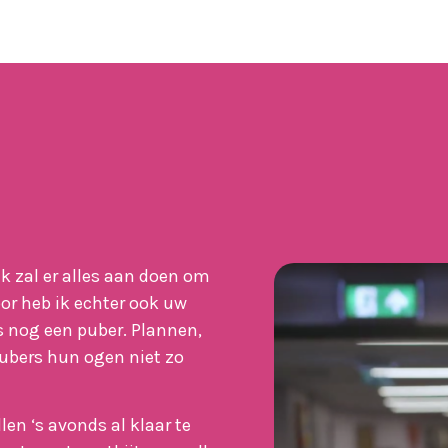
 Ik zal er alles aan doen om
oor heb ik echter ook uw
 nog een puber. Plannen,
pubers hun ogen niet zo
n ‘s avonds al klaar te